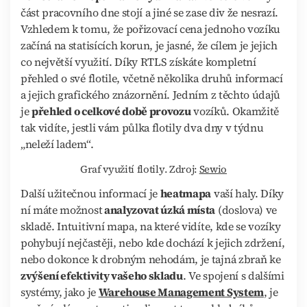
část pracovního dne stojí a jiné se zase div že nesrazí.
Vzhledem k tomu, že pořizovací cena jednoho vozíku
začíná na statisících korun, je jasné, že cílem je jejich
co největší využití. Díky RTLS získáte kompletní
přehled o své flotile, včetně několika druhů informací
a jejich grafického znázornění. Jedním z těchto údajů
je
přehled o celkové době provozu
vozíků. Okamžitě
tak vidíte, jestli vám půlka flotily dva dny v týdnu
„neleží ladem“.
Graf využití flotily. Zdroj:
Sewio
Další užitečnou informací je
heatmapa
vaší haly. Díky
ní máte možnost
analyzovat úzká místa
(doslova) ve
skladě. Intuitivní mapa, na které vidíte, kde se vozíky
pohybují nejčastěji, nebo kde dochází k jejich zdržení,
nebo dokonce k drobným nehodám, je tajná zbraň ke
zvýšení efektivity vašeho skladu
. Ve spojení s dalšími
systémy, jako je
Warehouse Management System
, je