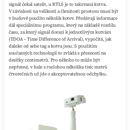
signál čekal satelit, u RTLS je to takzvaná kotva.
V závislosti na velikosti a členitosti prostoru musí být
v budově použito několik kotev. Předávají informace
dál speciálnímu programu, který na základě rozdílu
času, za který signál dorazí k jednotlivým kotvám
(TDOA – Time Difference of Arrival), vypočítá, jak
daleko od sebe tag a kotva jsou. S použitím
současných technologií to zvládá s přesností na
desítky centimetrů. Pro někoho to může být
nepřesné, v hale s rozlohou několika tisíc metrů
čtverečních už jde o akceptovatelnou odchylku.