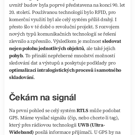
uvnitř budov byla poprvé představena na konci 90. let
20. století. Používanou technologií bylo RFID, pro
komerční využití byl ale celý systém příliš drahý. I
přesto šlo v té době o revoluční projekt. S rozvojem
nových typů komunikačních technologií se řešení
zlevnilo a zpřesnilo. Výsledkem je možnost
sledovat
nejen polohu jednotlivých objektů
, ale také jejich
pohyb
. To přináší nepřeberné množství možností
sledování dat a výstupů a poskytuje podklady pro
optimalizaci intralogistických procesů i samotného
skladování
.
Čekám na signál
Na první pohled se celý systém
RTLS
může podobat
GPS. Máme vysílač signálu (čip, nebo chcete-li tag),
který přes rádiovou technologii
UWB (Ultra-
Wideband)
posílá informace přijímači. U GPS by na