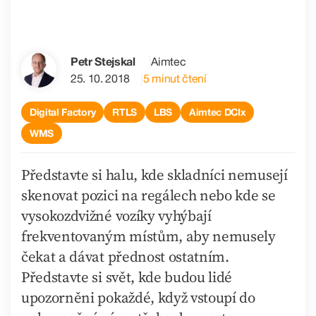
Petr Stejskal
Aimtec
25. 10. 2018
5 minut čtení
Digital Factory
RTLS
LBS
Aimtec DCIx
WMS
Představte si halu, kde skladníci nemusejí
skenovat pozici na regálech nebo kde se
vysokozdvižné vozíky vyhýbají
frekventovaným místům, aby nemusely
čekat a dávat přednost ostatním.
Představte si svět, kde budou lidé
upozorněni pokaždé, když vstoupí do