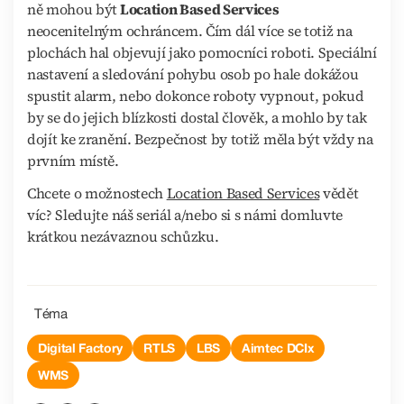
ně mohou být
Location Based Services
neocenitelným ochráncem. Čím dál více se totiž na
plochách hal objevují jako pomocníci roboti. Speciální
nastavení a sledování pohybu osob po hale dokážou
spustit alarm, nebo dokonce roboty vypnout, pokud
by se do jejich blízkosti dostal člověk, a mohlo by tak
dojít ke zranění. Bezpečnost by totiž měla být vždy na
prvním místě.
Chcete o možnostech
Location Based Services
vědět
víc? Sledujte náš seriál a/nebo si s námi domluvte
krátkou nezávaznou schůzku.
Téma
Digital Factory
RTLS
LBS
Aimtec DCIx
WMS