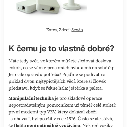
Kotva, Zdroj:
Sewio
K čemu je to vlastně dobré?
Máte tedy svět, ve kterém můžete sledovat doslova
cokoli, co se vám v prostorách hýbe a má na sobě čip.
Je to ale opravdu potřeba? Pojďme se podívat na
příklad dvou nejtypičtějších věcí, které si člověk
představí, když se řekne hala: ještěrka a paleta.
Manipulační technika
je pro skladové operace
nepostradatelným pomocníkem už téměř celé století:
první moderní typ VZV, který dokázal zboží
„stohovat“, byl použit v roce 1926. Často se ale stává,
že
flotila není optimálně využívána
. Některé vozíky