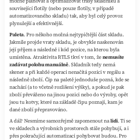
možné plánovat a optimalizovat trasy skladníků a
související flotily (nebo pouze flotily, v případě
automatizovaného skladu) tak, aby byl celý provoz
plynulejší a efektivnější.
Paleta
. Pro někoho možná nejtypičtější část skladu.
Jakmile projde vraty skladu, je obvykle naskenován
její příjem a následně i kód pozice, na kterou byla
umístěna. Atraktivita RTLS tkví v tom, že
nemusíte
zadávat polohu manuálně
. Skladník tedy nemá
skener a při každé operaci nenačítá pozici v regálu a
následně zboží. Čip na paletě jednoduše pozná, kde se
nachází (a to včetně rozlišení výšky), a pokud je pak
zboží převáženo na jinou pozici nebo do výroby, opět
jsou tu kotvy, které na základě čipu poznají, kam je
dané zboží přepravováno.
A dál? Nesmíme samozřejmě zapomenout na
lidi
. Ti se
ve skladech a výrobních prostorech stále pohybují, a i
přes pokračující automatizaci pohybovat budou. Pro