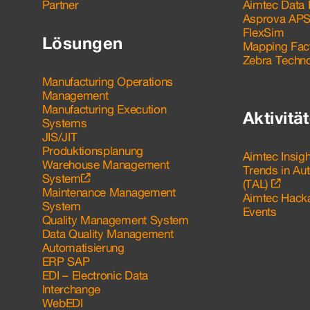
Partner
Aimtec Data I
Asprova AP
FlexSim
Lösungen
Mapping Fac
Zebra Techno
Manufacturing Operations
Management
Manufacturing Execution
Aktivitä
Systems
JIS/JIT
Produktionsplanung
Aimtec Insig
Warehouse Management
Trends in Au
System
(TAL)
Maintenance Management
Aimtec Hack
System
Events
Quality Management System
Data Quality Management
Automatisierung
ERP SAP
EDI – Electronic Data
Interchange
WebEDI