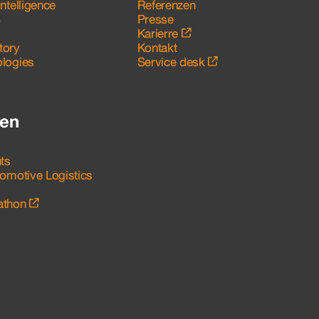
ntelligence
Referenzen
S
Presse
Karierre
tory
Kontakt
logies
Service desk
ten
hts
tomotive Logistics
athon